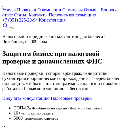
Услуги
Проверки
О компании
Семинары
Отзывы
Вопрос-
ответ
Статьи
Контакты
Получить консультацию
+7 (351) 225-28-94
Консультация
Налоговый и юридический консалтинг для бизнеса ·
Челябинск, с 2009 года
Защитим бизнес при налоговой
проверке и
доначислениях ФНС
Налоговые проверки и споры, арбитраж, банкротство,
бухгалтерия и юридическое сопровождение — берём бизнес
под защиту, чтобы вы платили разумные налоги и спокойно
работали. Первая консультация — бесплатно.
Получить консультацию
Налоговые проверки →
ТОП-12
в Челябинске по версии «Делового Квартала»
10+
лет практики защиты
5000+
довольных клиентов