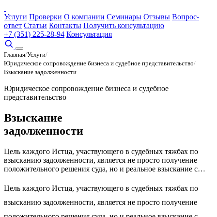
Услуги
Проверки
О компании
Семинары
Отзывы
Вопрос-
ответ
Статьи
Контакты
Получить консультацию
+7 (351) 225-28-94
Консультация
Главная
/
Услуги
/
Юридическое сопровождение бизнеса и судебное представительство
/
Взыскание задолженности
Юридическое сопровождение бизнеса и судебное
представительство
Взыскание
задолженности
Цель каждого Истца, участвующего в судебных тяжбах по
взысканию задолженности, является не просто получение
положительного решения суда, но и реальное взыскание с…
Цель каждого Истца, участвующего в судебных тяжбах по
взысканию задолженности, является не просто получение
положительного решения суда, но и реальное взыскание с