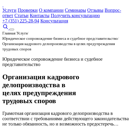
Услуги
Проверки
О компании
Семинары
Отзывы
Вопрос-
ответ
Статьи
Контакты
Получить консультацию
+7 (351) 225-28-94
Консультация
Главная
/
Услуги
/
Юридическое сопровождение бизнеса и судебное представительство
/
Организация кадрового делопроизводства в целях предупреждения
трудовых споров
Юридическое сопровождение бизнеса и судебное
представительство
Организация кадрового
делопроизводства в
целях предупреждения
трудовых споров
Грамотная организация кадрового делопроизводства в
соответствии с требованиями действующего законодательства
не только обязанность, но и возможность предостеречь…