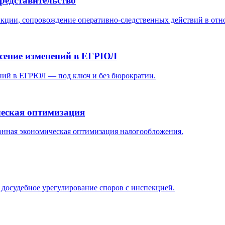
редставительство
икции, сопровождение оперативно-следственных действий в отн
есение изменений в ЕГРЮЛ
ений в ЕГРЮЛ — под ключ и без бюрократии.
ческая оптимизация
конная экономическая оптимизация налогообложения.
 досудебное урегулирование споров с инспекцией.