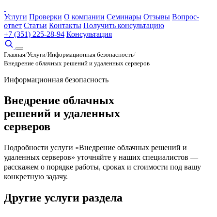
Услуги
Проверки
О компании
Семинары
Отзывы
Вопрос-
ответ
Статьи
Контакты
Получить консультацию
+7 (351) 225-28-94
Консультация
Главная
/
Услуги
/
Информационная безопасность
/
Внедрение облачных решений и удаленных серверов
Информационная безопасность
Внедрение облачных
решений и удаленных
серверов
Подробности услуги «Внедрение облачных решений и
удаленных серверов» уточняйте у наших специалистов —
расскажем о порядке работы, сроках и стоимости под вашу
конкретную задачу.
Другие услуги раздела